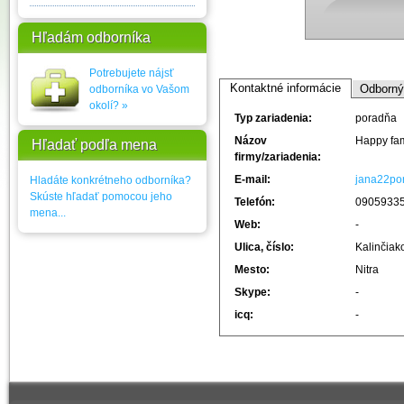
Hľadám odborníka
Potrebujete nájsť
Kontaktné informácie
Odborný 
odborníka vo Vašom
okolí? »
Typ zariadenia:
poradňa
Názov
Happy fam
Hľadať podľa mena
firmy/zariadenia:
E-mail:
jana22po
Hladáte konkrétneho odborníka?
Skúste hľadať pomocou jeho
Telefón:
0905933
mena...
Web:
-
Ulica, číslo:
Kalinčiak
Mesto:
Nitra
Skype:
-
icq:
-