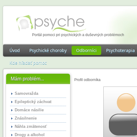
Portál pomoci pri psychických a duševných problémoch
Úvod
Psychické choroby
Odborníci
Psychoterapia
Kde hľadať pomoc
Mám problém...
Profil odborníka
Samovražda
Epileptický záchvat
Domáce násilie
Znásilnenie
Náhla zmätenosť
Drogy a alkohol