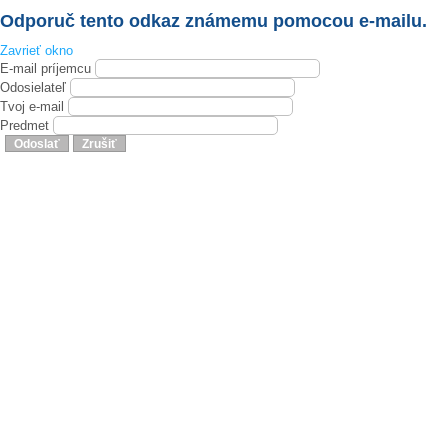
Odporuč tento odkaz známemu pomocou e-mailu.
Zavrieť okno
E-mail príjemcu
Odosielateľ
Tvoj e-mail
Predmet
Odoslať
Zrušiť